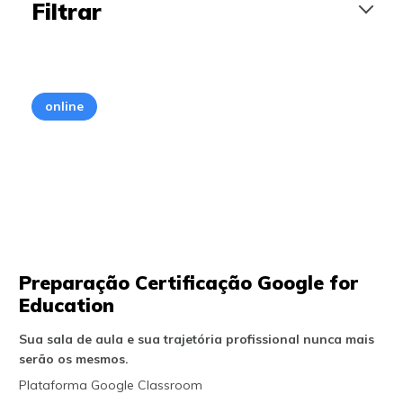
Filtrar
Curso Online
online
Híbrido
Para Educadores
Para Instituições
Para Líderes Educacionais
Todas as categorias
Preparação Certificação Google for
E-books
Education
Evento ou Capacitação
Sua sala de aula e sua trajetória profissional nunca mais
Produtos Amplifica
serão os mesmos.
Plataforma Google Classroom