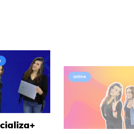
e
online
cializa+