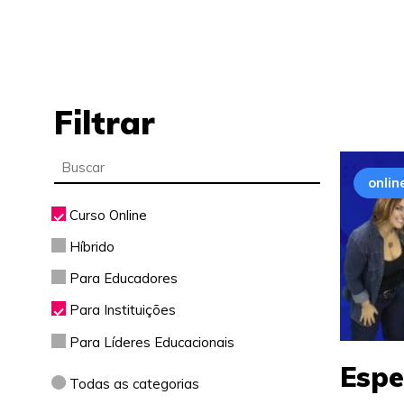
Filtrar
onlin
Curso Online
Híbrido
Para Educadores
Para Instituições
Para Líderes Educacionais
Espe
Todas as categorias