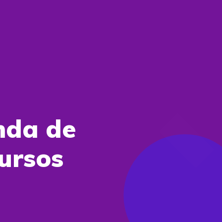
nda de
cursos