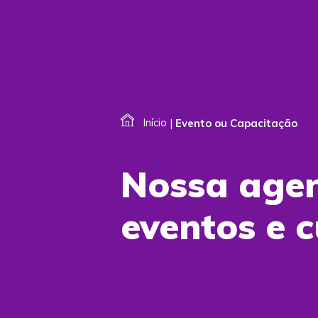
Início
|
Evento ou Capacitação
Nossa age
eventos e 