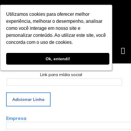
Meu Perfil
Utilizamos cookies para oferecer melhor
Utilizamos cookies para oferecer melhor
Utilizamos cookies para oferecer melhor
experiência, melhorar o desempenho, analisar
experiência, melhorar o desempenho, analisar
experiência, melhorar o desempenho, analisar
como você interage em nosso site e
como você interage em nosso site e
como você interage em nosso site e
personalizar conteúdo. Ao utilizar este site, você
personalizar conteúdo. Ao utilizar este site, você
personalizar conteúdo. Ao utilizar este site, você
Avatar
concorda com o uso de cookies.
concorda com o uso de cookies.
concorda com o uso de cookies.
Ok, entendi!
Ok, entendi!
Ok, entendi!
Mídias sociais
Link para mídia social
Adicionar Linha
Empresa