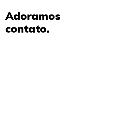
Adoramos
contato.
61 9979 7854
contato@amplifica.me
SHIS QI 9, Conjunto 17, Bloco L Prédio Casa Thomas
Jefferson 2º Andar Lago Sul, Brasília, DF