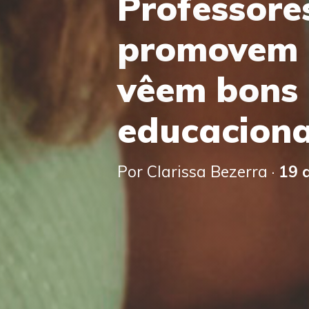
Professore
promovem a
vêem bons 
educaciona
Por Clarissa Bezerra ·
19 