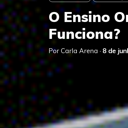
O Ensino O
Funciona?
Por Carla Arena ·
8 de ju