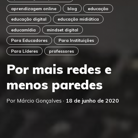
aprendizagem online
blog
educação
educação digital
educação midiática
educamídia
mindset digital
Para Educadores
Para Instituições
Para Líderes
professores
Por mais redes e
menos paredes
Por Márcio Gonçalves ·
18 de junho de 2020