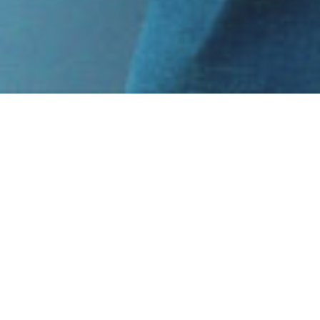
Ebook | Menus de
Aprendizagem no Wakelet
Esse ebook gratuito te ajudará a conhecer melhor esta super
ferramenta, que te permite salvar, organizar e compartilhar
conteúdos, links e referências e que pode ser um grande
aliado da sua sala de aula!
Fazer download