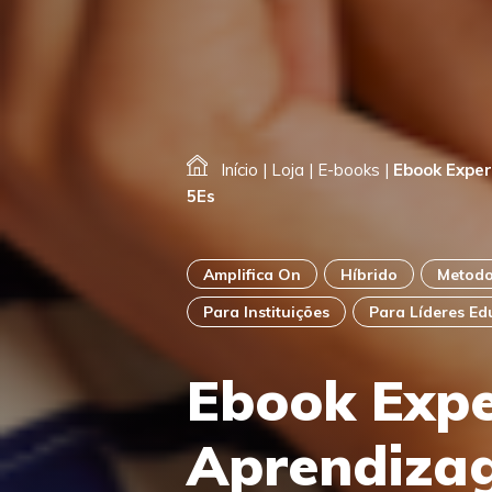
Início
|
Loja
|
E-books
|
Ebook Exper
5Es
Amplifica On
Híbrido
Metodo
Para Instituições
Para Líderes Ed
Ebook Expe
Aprendiza