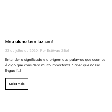
Para Educadores
Para Instituições
Para Líderes
Meu aluno tem luz sim!
22 de julho de 2020 . Por Estêvao Zilioli
Entender o significado e a origem das palavras que usamos
é algo que considero muito importante. Saber que nossa
língua […]
Saiba mais