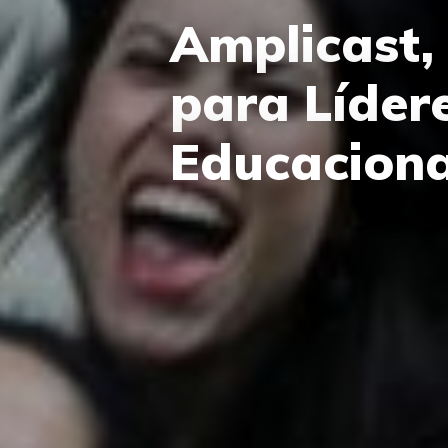
Amplicast,
para Líder
Educaciona