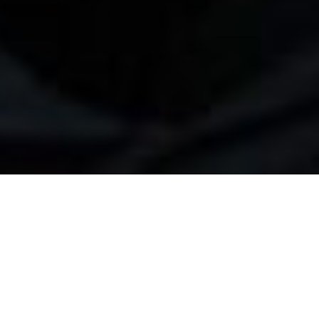
Entendemos que há uma inteligência coletiva latente a ser
explorada em qualquer grupo. Muitas vezes, este potencial é
pulverizado porque não há alguém com tempo e
conhecimento para desenvolver estratégias de comunidade
para engajar os diversos talentos que já estão ali, prontos
para entrarem em ação. É preciso, estratégia, planejamento
e alguém que cuide com carinho para que uma comunidade