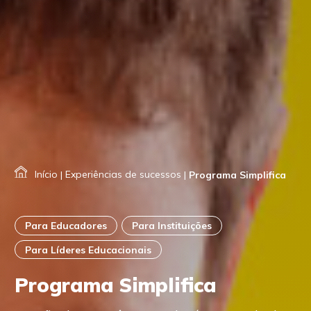
Início
|
Experiências de sucessos
|
Programa Simplifica
Para Educadores
Para Instituições
Para Líderes Educacionais
Programa Simplifica