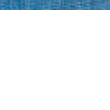
Desafios
A Fundação Lemann e a Imaginable Futures
convidaram a equipe do Amplifica para criar
experiências pedagógicas mediadas pela
tecnologia, disponibilizadas gratuitamente para
estudantes dos Anos Iniciais e Anos Finais do
Ensino Fundamental. A ideia foi apoiar