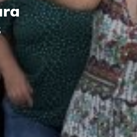
ara
s