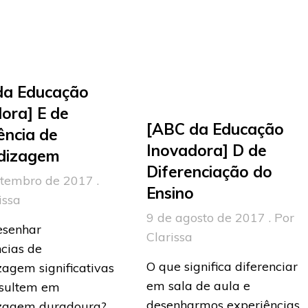
da Educação
ora] E de
[ABC da Educação
ência de
Inovadora] D de
dizagem
Diferenciação do
etembro de 2017 .
Ensino
issa
9 de agosto de 2017 . Por
senhar
Clarissa
cias de
O que significa diferenciar
agem significativas
em sala de aula e
esultem em
desenharmos experiências
zagem duradoura?