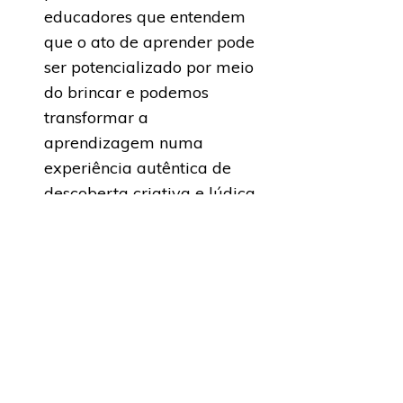
educadores que entendem
que o ato de aprender pode
ser potencializado por meio
do brincar e podemos
transformar a
aprendizagem numa
experiência autêntica de
descoberta criativa e lúdica
para que seja efetiva e
duradoura.
Saiba mais