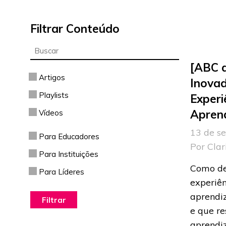
Filtrar Conteúdo
[ABC 
Artigos
Inovad
Playlists
Experi
Apren
Vídeos
13 de s
Para Educadores
Por Clar
Para Instituições
Como de
Para Líderes
experiên
aprendiz
e que r
aprendi