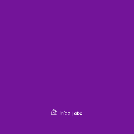
Início
|
abc