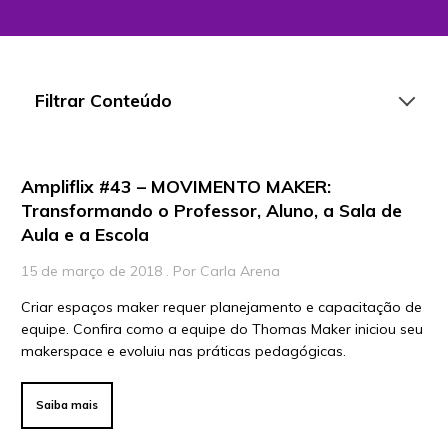
Filtrar Conteúdo
Ampliflix #43 – MOVIMENTO MAKER:
Artigos
Transformando o Professor, Aluno, a Sala de
Aula e a Escola
Playlists
Vídeos
15 de março de 2018 . Por Carla Arena
Criar espaços maker requer planejamento e capacitação de
Para Educadores
equipe. Confira como a equipe do Thomas Maker iniciou seu
Para Instituições
makerspace e evoluiu nas práticas pedagógicas.
Para Líderes
Saiba mais