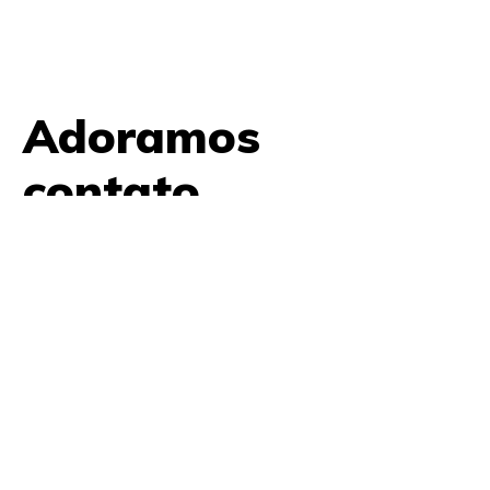
Adoramos
contato.
61 9979 7854
contato@amplifica.me
SHIS QI 9, Conjunto 17, Bloco L Prédio Casa Thomas
Jefferson 2º Andar Lago Sul, Brasília, DF