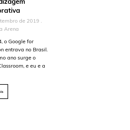
dizagem
rativa
etembro de 2019 .
la Arena
, o Google for
n entrava no Brasil.
o ano surge o
lassroom, e eu e a
is