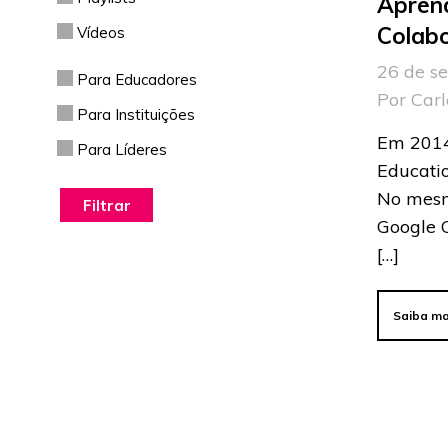
Apren
Colabo
Vídeos
26 de s
Para Educadores
Por Car
Para Instituições
Em 2014
Para Líderes
Educatio
No mesm
Google C
[…]
Saiba ma