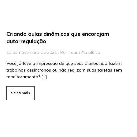
Para Educadores
Para Instituições
Para Líderes
Criando aulas dinâmicas que encorajam
autorregulação
11 de novembro de 2021 . Por Team Amplifica
Você já teve a impressão de que seus alunos não fazem
trabalhos assíncronos ou não realizam suas tarefas sem
monitoramento? […]
Saiba mais