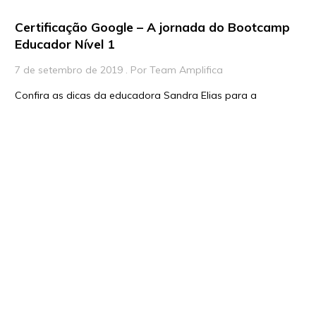
Certificação Google – A jornada do Bootcamp
Educador Nível 1
7 de setembro de 2019 . Por Team Amplifica
Confira as dicas da educadora Sandra Elias para a
Certificação para Educadores do Google.
Saiba mais
Adoramos
contato.