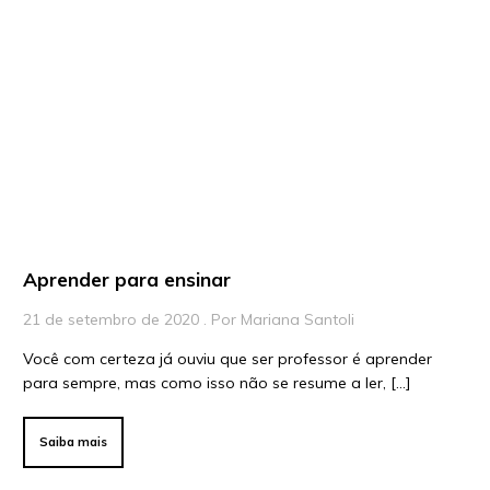
Artigos
Playlists
Vídeos
Para Educadores
Para Instituições
Para Líderes
Aprender para ensinar
21 de setembro de 2020 . Por Mariana Santoli
Você com certeza já ouviu que ser professor é aprender
para sempre, mas como isso não se resume a ler, […]
Saiba mais