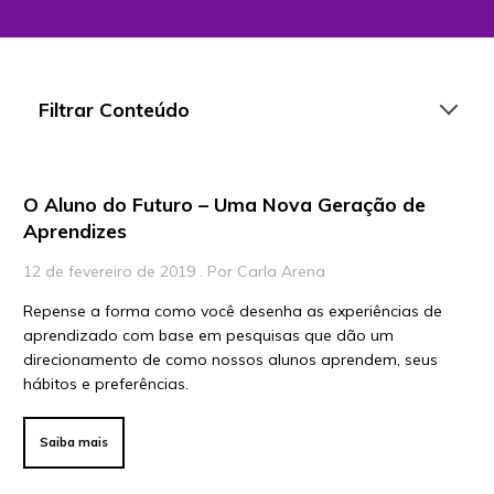
Filtrar Conteúdo
O Aluno do Futuro – Uma Nova Geração de
Artigos
Aprendizes
Playlists
12 de fevereiro de 2019 . Por Carla Arena
Vídeos
Repense a forma como você desenha as experiências de
aprendizado com base em pesquisas que dão um
Para Educadores
direcionamento de como nossos alunos aprendem, seus
Para Instituições
hábitos e preferências.
Para Líderes
Saiba mais