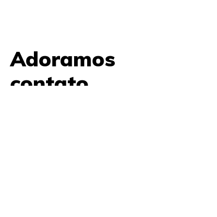
Adoramos
contato.
61 9979 7854
contato@amplifica.me
SHIS QI 9, Conjunto 17, Bloco L Prédio Casa Thomas
Jefferson 2º Andar Lago Sul, Brasília, DF