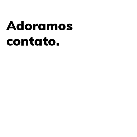
Adoramos
contato.
61 9979 7854
contato@amplifica.me
SHIS QI 9, Conjunto 17, Bloco L Prédio Casa Thomas
Jefferson 2º Andar Lago Sul, Brasília, DF