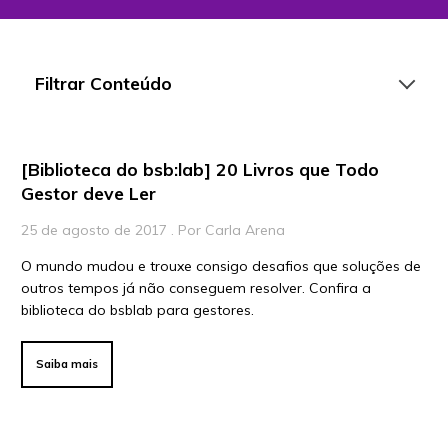
Filtrar Conteúdo
[Biblioteca do bsb:lab] 20 Livros que Todo
Artigos
Gestor deve Ler
Playlists
25 de agosto de 2017 . Por Carla Arena
Vídeos
O mundo mudou e trouxe consigo desafios que soluções de
outros tempos já não conseguem resolver. Confira a
Para Educadores
biblioteca do bsblab para gestores.
Para Instituições
Para Líderes
Saiba mais