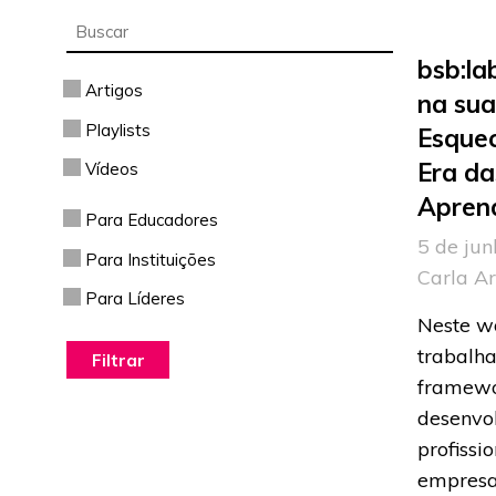
bsb:la
Artigos
na su
Playlists
Esque
Era da
Vídeos
Apren
Para Educadores
5 de jun
Para Instituições
Carla A
Para Líderes
Neste w
trabalh
framewo
desenvo
profissi
empresa