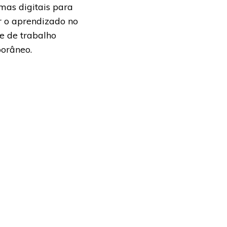
mas digitais para
r o aprendizado no
e de trabalho
orâneo.
is