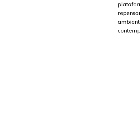
platafor
repensa
ambient
contemp
Saiba ma
Adoramos