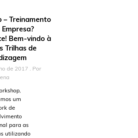
b – Treinamento
a Empresa?
ce! Bem-vindo à
s Trilhas de
dizagem
ho de 2017 . Por
rena
orkshop,
amos um
rk de
lvimento
onal para as
s utilizando