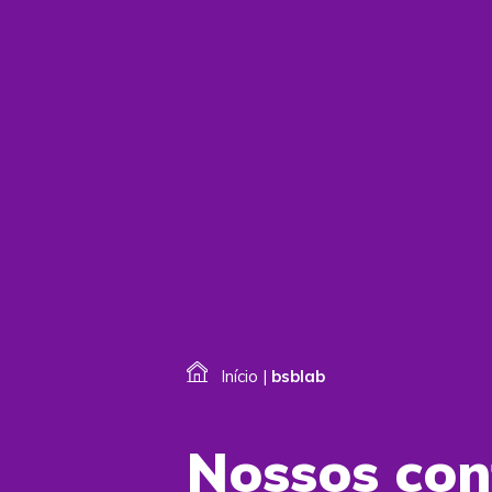
Início
|
bsblab
Nossos co