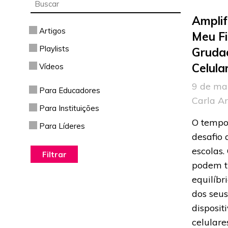
Amplif
Artigos
Meu Fi
Playlists
Gruda
Celula
Vídeos
9 de ma
Para Educadores
Carla A
Para Instituições
O tempo
Para Líderes
desafio 
escolas.
podem t
equilíbr
dos seus
disposit
celulare