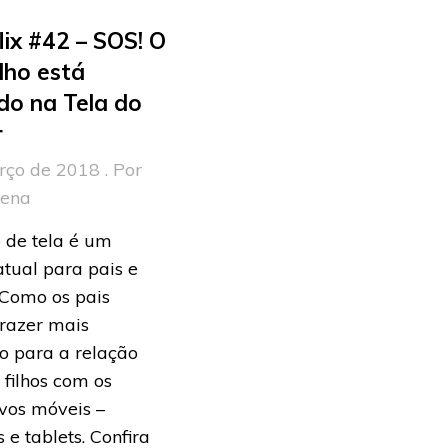
lix #42 – SOS! O
lho está
do na Tela do
r
rço de 2018 . Por
rena
 de tela é um
atual para pais e
 Como os pais
razer mais
io para a relação
 filhos com os
ivos móveis –
s e tablets. Confira