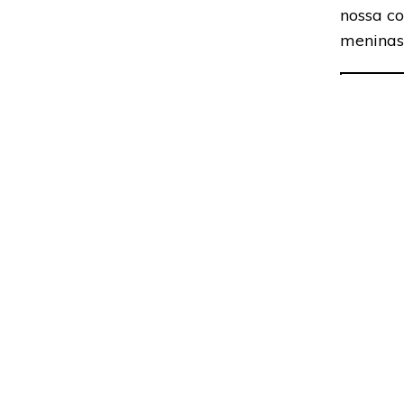
nossa c
meninas
Saiba ma
Adoramos