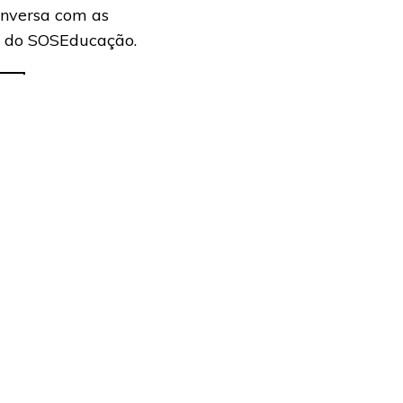
onversa com as
 do SOSEducação.
is