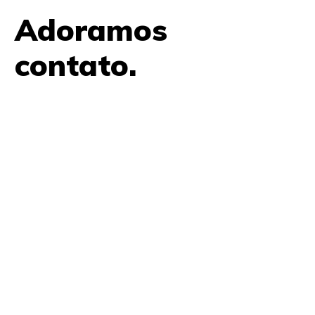
Adoramos
contato.
61 9979 7854
contato@amplifica.me
SHIS QI 9, Conjunto 17, Bloco L Prédio Casa Thomas
Jefferson 2º Andar Lago Sul, Brasília, DF