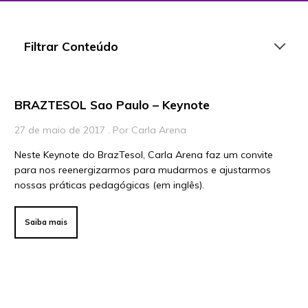
Filtrar Conteúdo
BRAZTESOL Sao Paulo – Keynote
Artigos
27 de maio de 2017 . Por Carla Arena
Playlists
Neste Keynote do BrazTesol, Carla Arena faz um convite
Vídeos
para nos reenergizarmos para mudarmos e ajustarmos
nossas práticas pedagógicas (em inglês).
Para Educadores
Para Instituições
Saiba mais
Para Líderes