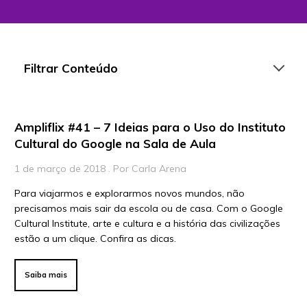
Filtrar Conteúdo
Ampliflix #41 – 7 Ideias para o Uso do Instituto
Artigos
Cultural do Google na Sala de Aula
Playlists
1 de março de 2018 . Por Carla Arena
Vídeos
Para viajarmos e explorarmos novos mundos, não
precisamos mais sair da escola ou de casa. Com o Google
Para Educadores
Cultural Institute, arte e cultura e a história das civilizações
Para Instituições
estão a um clique. Confira as dicas.
Para Líderes
Saiba mais