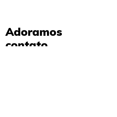
Adoramos
contato.
61 9979 7854
contato@amplifica.me
SHIS QI 9, Conjunto 17, Bloco L Prédio Casa Thomas
Jefferson 2º Andar Lago Sul, Brasília, DF