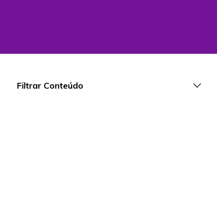
Filtrar Conteúdo
Artigos
Playlists
Vídeos
Para Educadores
Para Instituições