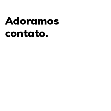
Adoramos
contato.
61 9979 7854
contato@amplifica.me
SHIS QI 9, Conjunto 17, Bloco L Prédio Casa Thomas
Jefferson 2º Andar Lago Sul, Brasília, DF