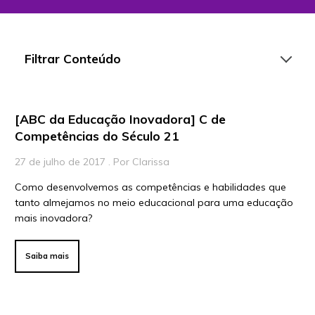
Filtrar Conteúdo
[ABC da Educação Inovadora] C de
Artigos
Competências do Século 21
Playlists
27 de julho de 2017 . Por Clarissa
Vídeos
Como desenvolvemos as competências e habilidades que
tanto almejamos no meio educacional para uma educação
Para Educadores
mais inovadora?
Para Instituições
Para Líderes
Saiba mais