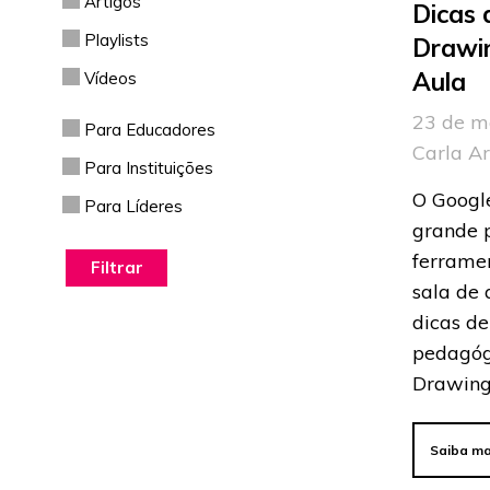
Artigos
Dicas 
Playlists
Drawi
Aula
Vídeos
23 de m
Para Educadores
Carla A
Para Instituições
O Googl
Para Líderes
grande 
ferramen
sala de 
dicas de
pedagóg
Drawing
Saiba ma