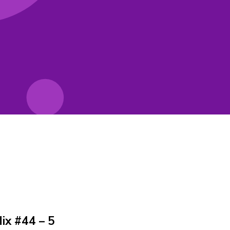
lix #44 – 5