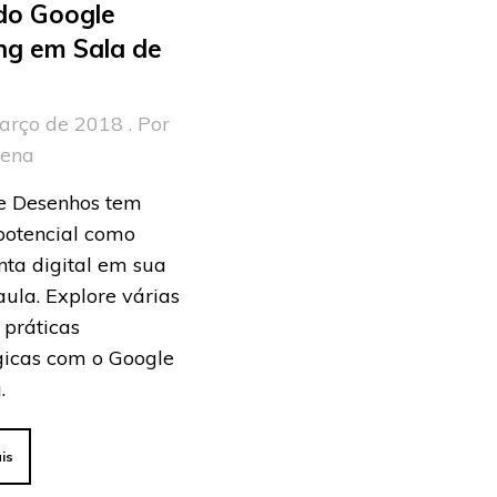
do Google
ng em Sala de
arço de 2018 . Por
rena
e Desenhos tem
potencial como
ta digital em sua
aula. Explore várias
 práticas
icas com o Google
.
is