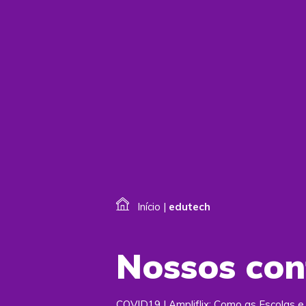
Início
|
edutech
Nossos co
COVID19 | Ampliflix: Como as Escolas 