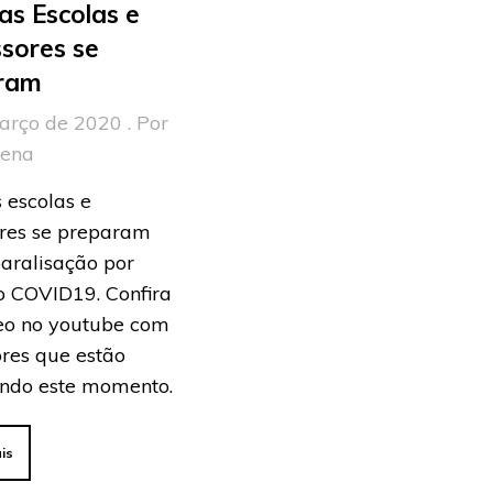
s Escolas e
sores se
ram
arço de 2020 . Por
rena
 escolas e
ores se preparam
aralisação por
o COVID19. Confira
deo no youtube com
res que estão
ando este momento.
is