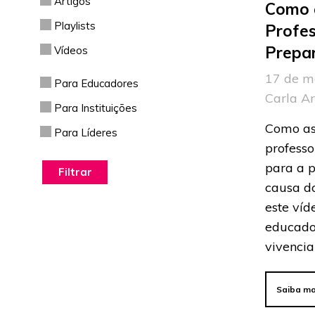
Artigos
Como a
Playlists
Profes
Prepa
Vídeos
17 de m
Para Educadores
Carla A
Para Instituições
Como as
Para Líderes
profess
para a p
causa d
este ví
educado
vivenci
Saiba ma