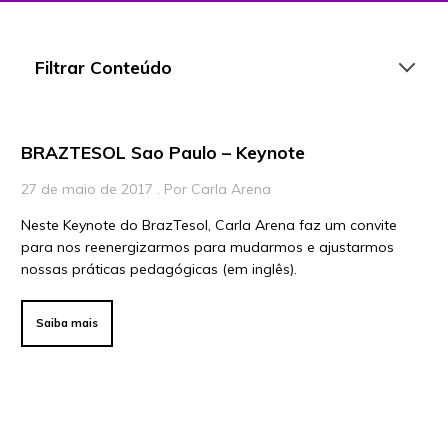
Filtrar Conteúdo
BRAZTESOL Sao Paulo – Keynote
Artigos
27 de maio de 2017 . Por Carla Arena
Playlists
Neste Keynote do BrazTesol, Carla Arena faz um convite
Vídeos
para nos reenergizarmos para mudarmos e ajustarmos
nossas práticas pedagógicas (em inglês).
Para Educadores
Para Instituições
Saiba mais
Para Líderes