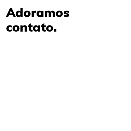
Adoramos
contato.
61 9979 7854
contato@amplifica.me
SHIS QI 9, Conjunto 17, Bloco L Prédio Casa Thomas
Jefferson 2º Andar Lago Sul, Brasília, DF