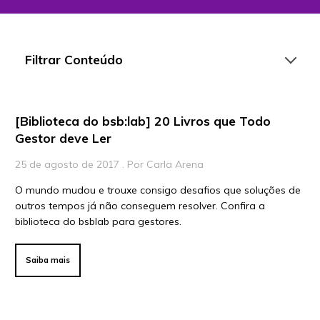
Filtrar Conteúdo
[Biblioteca do bsb:lab] 20 Livros que Todo
Artigos
Gestor deve Ler
Playlists
25 de agosto de 2017 . Por Carla Arena
Vídeos
O mundo mudou e trouxe consigo desafios que soluções de
outros tempos já não conseguem resolver. Confira a
Para Educadores
biblioteca do bsblab para gestores.
Para Instituições
Para Líderes
Saiba mais