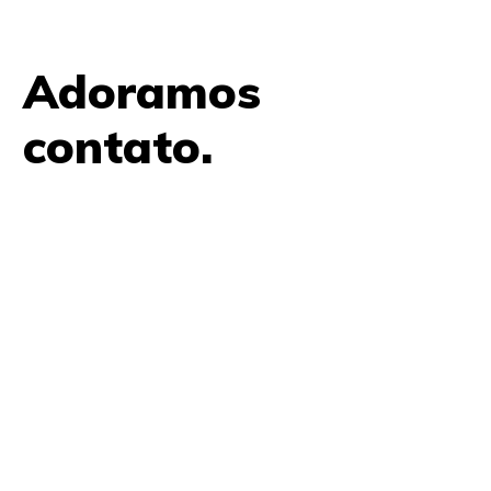
Adoramos
contato.
61 9979 7854
contato@amplifica.me
SHIS QI 9, Conjunto 17, Bloco L Prédio Casa Thomas
Jefferson 2º Andar Lago Sul, Brasília, DF