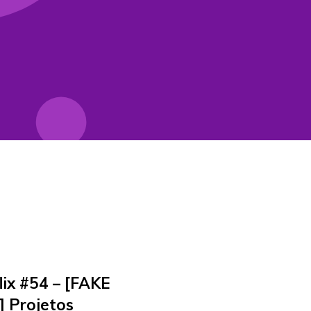
lix #54 – [FAKE
 Projetos