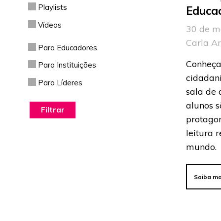
Playlists
Educac
Vídeos
30 de m
Carla A
Para Educadores
Conheça
Para Instituições
cidadani
Para Líderes
sala de
alunos s
protago
leitura r
mundo.
Saiba ma