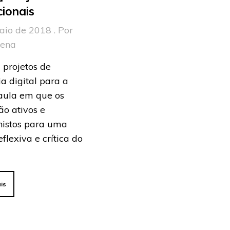
ionais
aio de 2018 . Por
rena
 projetos de
a digital para a
 aula em que os
ão ativos e
nistos para uma
eflexiva e crítica do
is