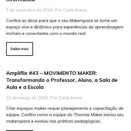
Vídeos
7 de novembro de 2018 . Por Carla Arena
Confira as dicas para que o seu Makerspace se torne um
Para Educadores
espaço vivo e dinâmico para experiências de aprendizagem
Para Instituições
incríveis e conectadas com o mundo real.
Para Líderes
Saiba mais
Ampliflix #43 – MOVIMENTO MAKER:
Transformando o Professor, Aluno, a Sala de
Aula e a Escola
15 de março de 2018 . Por Carla Arena
Criar espaços maker requer planejamento e capacitação de
equipe. Confira como a equipe do Thomas Maker iniciou seu
makerspace e evoluiu nas práticas pedagógicas.