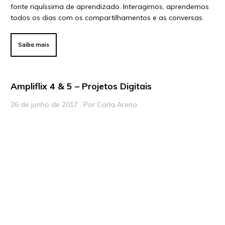
fonte riquíssima de aprendizado. Interagimos, aprendemos
todos os dias com os compartilhamentos e as conversas.
Saiba mais
Ampliflix 4 & 5 – Projetos Digitais
26 de junho de 2017 . Por Carla Arena
Repense e redesenhe a sua sala de aula e as experiências
de aprendizagem com estes exemplos de projetos
educacionais que trazem práticas pedagógicas
colaborativas e inovadoras
Saiba mais