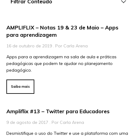
Filtrar Conteúdo
AMPLIFLIX – Notas 19 & 23 de Maio – Apps
Artigos
para aprendizagem
Playlists
16 de outubro de 2019 . Por Carla Arena
Vídeos
Apps para a aprendizagem na sala de aula e práticas
pedagógicas que podem te ajudar no planejamento
Para Educadores
pedagógico.
Para Instituições
Para Líderes
Saiba mais
Ampliflix #13 – Twitter para Educadores
9 de agosto de 2017 . Por Carla Arena
Desmistifique o uso do Twitter e use a plataforma com uma