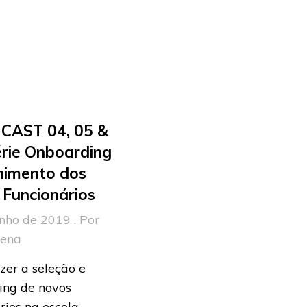
CAST 04, 05 &
érie Onboarding
himento dos
Funcionários
nho de 2019 . Por
rena
zer a seleção e
ing de novos
rios na escola