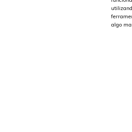
utilizan
ferramen
algo mai
Saiba ma
Adoramos