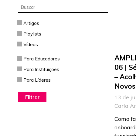
Artigos
Playlists
Vídeos
AMPLI
Para Educadores
06 | S
Para Instituições
– Acol
Para Líderes
Novos 
13 de ju
Carla A
Como fa
onboard
funcioná