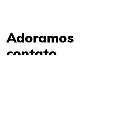
Adoramos
contato.
61 9979 7854
contato@amplifica.me
SHIS QI 9, Conjunto 17, Bloco L Prédio Casa Thomas
Jefferson 2º Andar Lago Sul, Brasília, DF