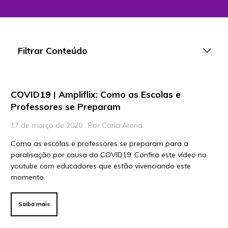
Filtrar Conteúdo
COVID19 | Ampliflix: Como as Escolas e
Artigos
Professores se Preparam
Playlists
17 de março de 2020 . Por Carla Arena
Vídeos
Como as escolas e professores se preparam para a
paralisação por causa do COVID19. Confira este vídeo no
Para Educadores
youtube com educadores que estão vivenciando este
Para Instituições
momento.
Para Líderes
Saiba mais