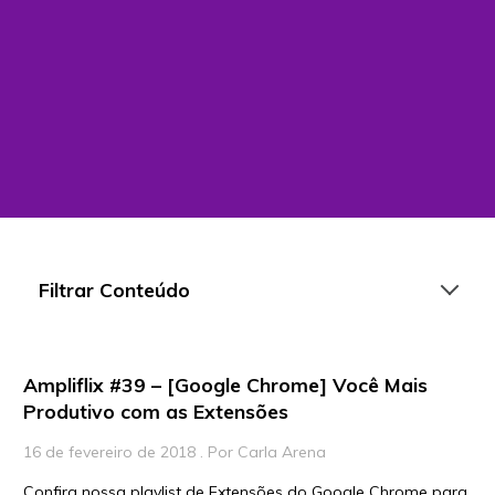
Filtrar Conteúdo
Ampliflix #39 – [Google Chrome] Você Mais
Artigos
Produtivo com as Extensões
Playlists
16 de fevereiro de 2018 . Por Carla Arena
Vídeos
Confira nossa playlist de Extensões do Google Chrome para