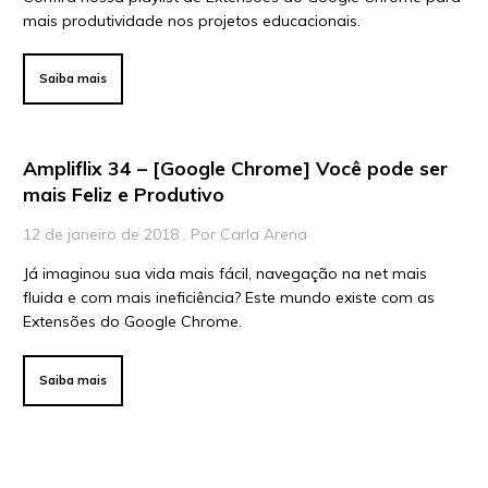
mais produtividade nos projetos educacionais.
Para Educadores
Para Instituições
Saiba mais
Para Líderes
Ampliflix 34 – [Google Chrome] Você pode ser
mais Feliz e Produtivo
12 de janeiro de 2018 . Por Carla Arena
Já imaginou sua vida mais fácil, navegação na net mais
fluida e com mais ineficiência? Este mundo existe com as
Extensões do Google Chrome.
Saiba mais