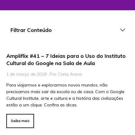
Filtrar Conteúdo
Ampliflix #41 – 7 Ideias para o Uso do Instituto
Artigos
Cultural do Google na Sala de Aula
Playlists
1 de março de 2018 . Por Carla Arena
Vídeos
Para viajarmos e explorarmos novos mundos, não
precisamos mais sair da escola ou de casa. Com o Google
Para Educadores
Cultural Institute, arte e cultura e a história das civilizações
Para Instituições
estão a um clique. Confira as dicas.
Para Líderes
Saiba mais