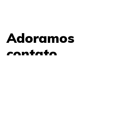
Adoramos
contato.
61 9979 7854
contato@amplifica.me
SHIS QI 9, Conjunto 17, Bloco L Prédio Casa Thomas
Jefferson 2º Andar Lago Sul, Brasília, DF