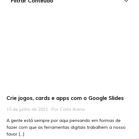
Filtrar Conteúdo
Artigos
Playlists
Vídeos
Para Educadores
Para Instituições
Para Líderes
Crie jogos, cards e apps com o Google Slides
15 de junho de 2021 . Por Carla Arena
A gente está sempre por aqui pensando em formas de
fazer com que as ferramentas digitais trabalhem a nosso
favor […]