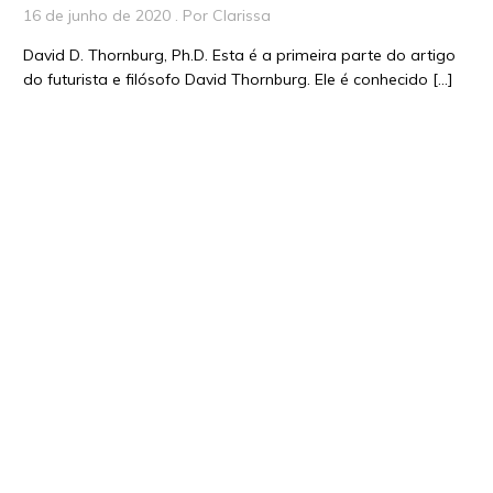
16 de junho de 2020 . Por Clarissa
David D. Thornburg, Ph.D. Esta é a primeira parte do artigo
do futurista e filósofo David Thornburg. Ele é conhecido […]
Saiba mais
COVID19 | Ampliflix: Como as Escolas e
Professores se Preparam
17 de março de 2020 . Por Carla Arena
Como as escolas e professores se preparam para a
paralisação por causa do COVID19. Confira este vídeo no
youtube com educadores que estão vivenciando este
momento.
Saiba mais