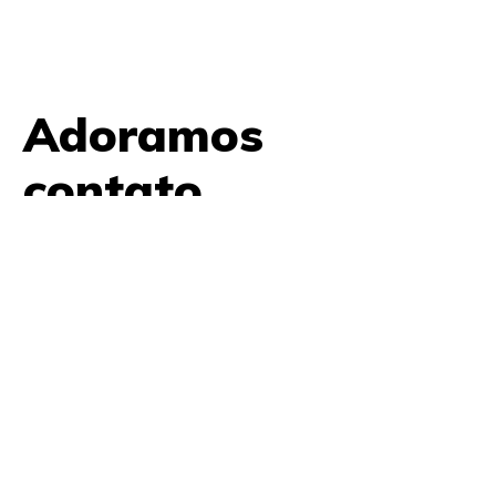
Adoramos
contato.
61 9979 7854
contato@amplifica.me
SHIS QI 9, Conjunto 17, Bloco L Prédio Casa Thomas
Jefferson 2º Andar Lago Sul, Brasília, DF