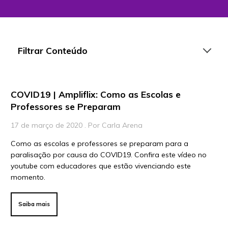
Filtrar Conteúdo
COVID19 | Ampliflix: Como as Escolas e
Artigos
Professores se Preparam
Playlists
17 de março de 2020 . Por Carla Arena
Vídeos
Como as escolas e professores se preparam para a
paralisação por causa do COVID19. Confira este vídeo no
Para Educadores
youtube com educadores que estão vivenciando este
Para Instituições
momento.
Para Líderes
Saiba mais