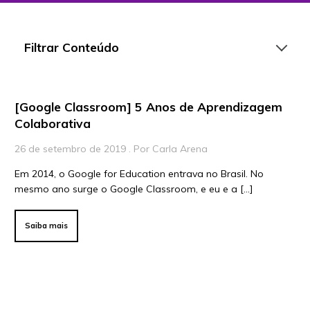
Filtrar Conteúdo
[Google Classroom] 5 Anos de Aprendizagem
Artigos
Colaborativa
Playlists
26 de setembro de 2019 . Por Carla Arena
Vídeos
Em 2014, o Google for Education entrava no Brasil. No
mesmo ano surge o Google Classroom, e eu e a […]
Para Educadores
Para Instituições
Saiba mais
Para Líderes