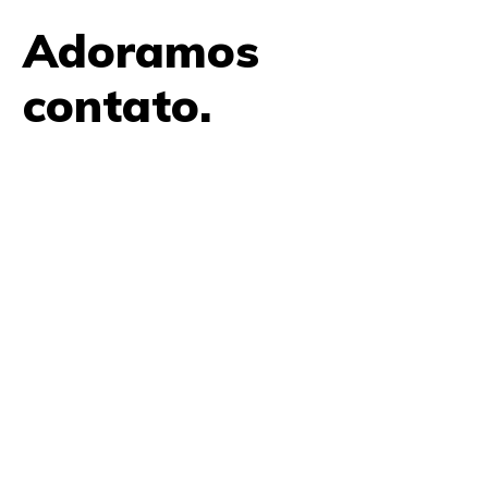
Adoramos
contato.
61 9979 7854
contato@amplifica.me
SHIS QI 9, Conjunto 17, Bloco L Prédio Casa Thomas
Jefferson 2º Andar Lago Sul, Brasília, DF