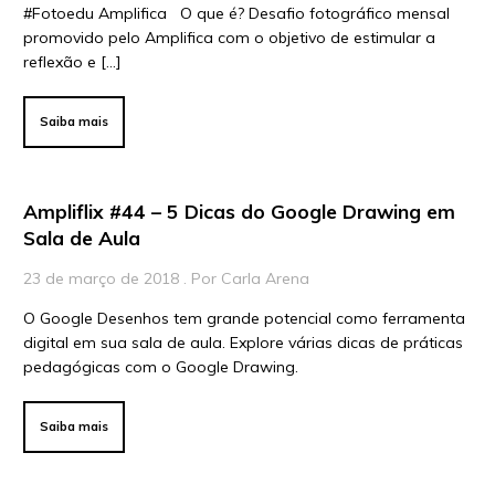
#Fotoedu Amplifica O que é? Desafio fotográfico mensal
promovido pelo Amplifica com o objetivo de estimular a
Para Educadores
reflexão e […]
Para Instituições
Para Líderes
Saiba mais
Ampliflix #44 – 5 Dicas do Google Drawing em
Sala de Aula
23 de março de 2018 . Por Carla Arena
O Google Desenhos tem grande potencial como ferramenta
digital em sua sala de aula. Explore várias dicas de práticas
pedagógicas com o Google Drawing.
Saiba mais