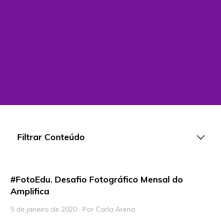
Filtrar Conteúdo
#FotoEdu. Desafio Fotográfico Mensal do
Artigos
Amplifica
Playlists
5 de janeiro de 2020 . Por Carla Arena
Vídeos