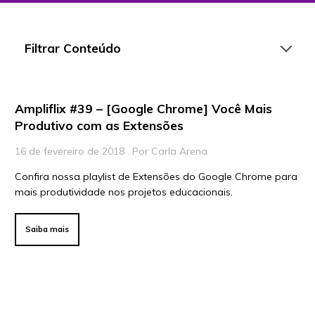
Filtrar Conteúdo
Ampliflix #39 – [Google Chrome] Você Mais
Artigos
Produtivo com as Extensões
Playlists
16 de fevereiro de 2018 . Por Carla Arena
Vídeos
Confira nossa playlist de Extensões do Google Chrome para
mais produtividade nos projetos educacionais.
Para Educadores
Para Instituições
Saiba mais
Para Líderes