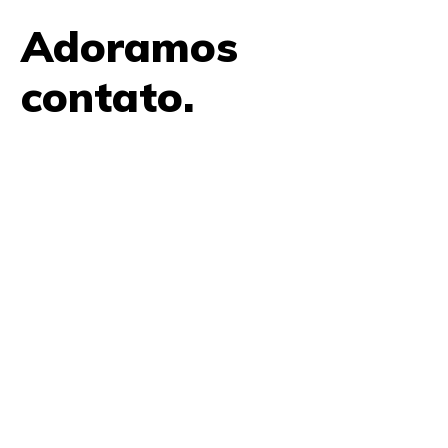
Adoramos
contato.
61 9979 7854
contato@amplifica.me
SHIS QI 9, Conjunto 17, Bloco L Prédio Casa Thomas
Jefferson 2º Andar Lago Sul, Brasília, DF