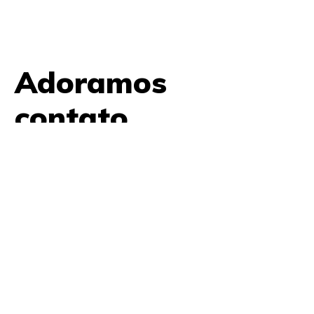
Adoramos
contato.
61 9979 7854
contato@amplifica.me
SHIS QI 9, Conjunto 17, Bloco L Prédio Casa Thomas
Jefferson 2º Andar Lago Sul, Brasília, DF