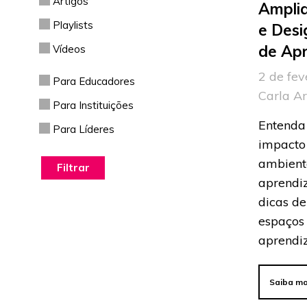
Artigos
Ampli
Playlists
e Desi
de Ap
Vídeos
2 de fev
Para Educadores
Carla A
Para Instituições
Entenda
Para Líderes
impacto
ambient
aprendiz
dicas d
espaços
aprendi
Saiba ma