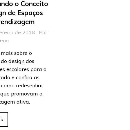
ando o Conceito
gn de Espaços
rendizagem
ereiro de 2018 . Por
rena
 mais sobre o
 do design dos
es escolares para o
ado e confira as
e como redesenhar
 que promovam a
zagem ativa.
is