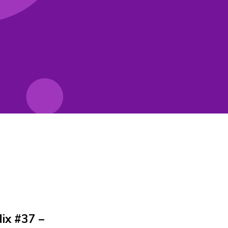
lix #37 –