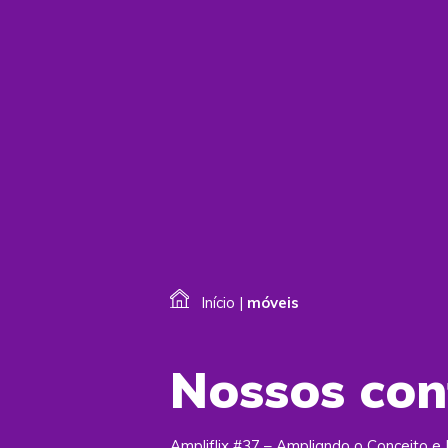
Início
|
móveis
Nossos co
Ampliflix #37 – Ampliando o Conceito 