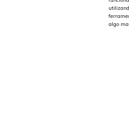
utilizan
ferramen
algo mai
Saiba ma
Adoramos