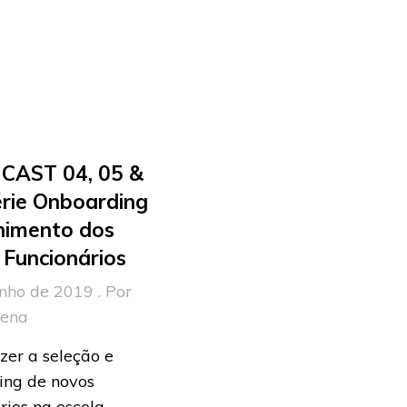
CAST 04, 05 &
érie Onboarding
himento dos
Funcionários
nho de 2019 . Por
rena
zer a seleção e
ing de novos
rios na escola