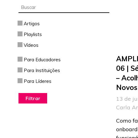
Artigos
Playlists
Vídeos
AMPLI
Para Educadores
06 | S
Para Instituições
– Acol
Para Líderes
Novos 
13 de ju
Carla A
Como fa
onboard
funcioná