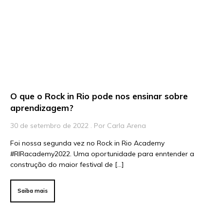
Para Educadores
Para Instituições
Para Líderes
O que o Rock in Rio pode nos ensinar sobre
aprendizagem?
30 de setembro de 2022 . Por Carla Arena
Foi nossa segunda vez no Rock in Rio Academy
#RIRacademy2022. Uma oportunidade para enntender a
construção do maior festival de […]
Saiba mais