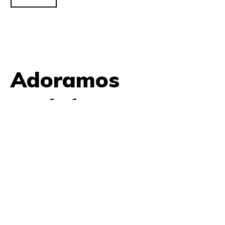
Adoramos
contato.
61 9979 7854
contato@amplifica.me
SHIS QI 9, Conjunto 17, Bloco L Prédio Casa Thomas
Jefferson 2º Andar Lago Sul, Brasília, DF