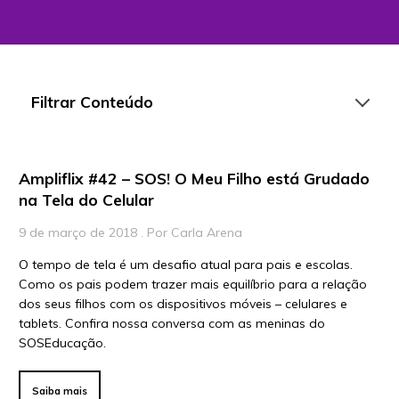
Filtrar Conteúdo
Ampliflix #42 – SOS! O Meu Filho está Grudado
Artigos
na Tela do Celular
Playlists
9 de março de 2018 . Por Carla Arena
Vídeos
O tempo de tela é um desafio atual para pais e escolas.
Como os pais podem trazer mais equilíbrio para a relação
Para Educadores
dos seus filhos com os dispositivos móveis – celulares e
Para Instituições
tablets. Confira nossa conversa com as meninas do
SOSEducação.
Para Líderes
Saiba mais