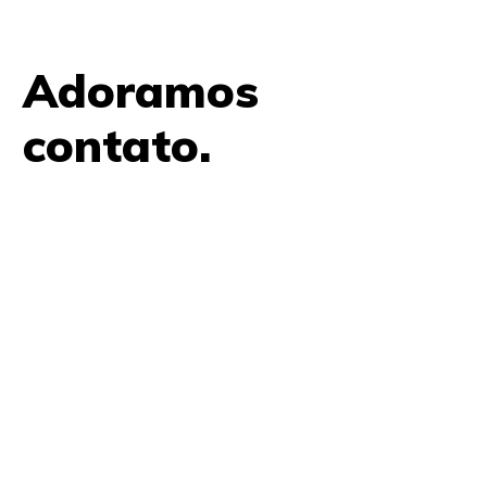
Adoramos
contato.
61 9979 7854
contato@amplifica.me
SHIS QI 9, Conjunto 17, Bloco L Prédio Casa Thomas
Jefferson 2º Andar Lago Sul, Brasília, DF