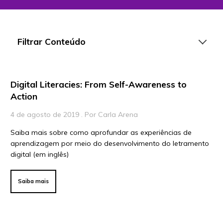
Filtrar Conteúdo
Digital Literacies: From Self-Awareness to
Artigos
Action
Playlists
4 de agosto de 2019 . Por Carla Arena
Vídeos
Saiba mais sobre como aprofundar as experiências de
aprendizagem por meio do desenvolvimento do letramento
Para Educadores
digital (em inglês)
Para Instituições
Para Líderes
Saiba mais