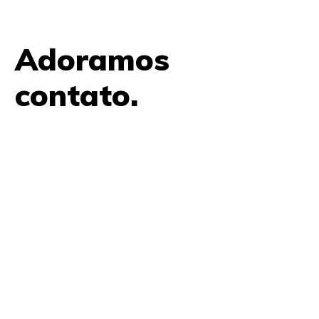
Adoramos
contato.
61 9979 7854
contato@amplifica.me
SHIS QI 9, Conjunto 17, Bloco L Prédio Casa Thomas
Jefferson 2º Andar Lago Sul, Brasília, DF