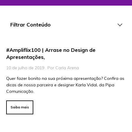
Filtrar Conteúdo
#Ampliflix100 | Arrase no Design de
Artigos
Apresentações,
Playlists
10 de julho de 2019 . Por Carla Arena
Vídeos
Quer fazer bonito na sua próxima apresentação? Confira as
dicas de nossa parceira e designer Karla Vidal, da Pipa
Para Educadores
Comunicação.
Para Instituições
Para Líderes
Saiba mais